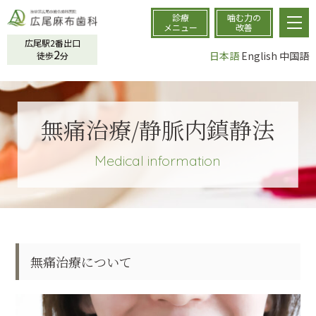
診療
噛む力の
メニュー
改善
広尾駅2番出口
2
日本語
English
中国語
徒歩
分
無痛治療/静脈内鎮静法
Medical information
無痛治療について