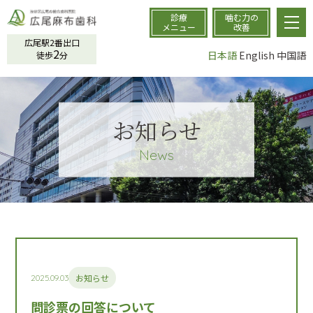
診療
噛む力の
メニュー
改善
広尾駅2番出口
2
日本語
English
中国語
徒歩
分
お知らせ
News
お知らせ
2025.09.03
問診票の回答について